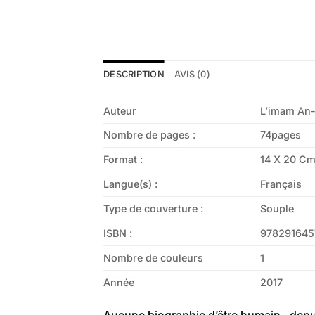
DESCRIPTION
AVIS (0)
Auteur
L’imam An-
Nombre de pages :
74pages
Format :
14 X 20 C
Langue(s) :
Français
Type de couverture :
Souple
ISBN :
978291645
Nombre de couleurs
1
Année
2017
Aucune biographie d’être humain , depuis