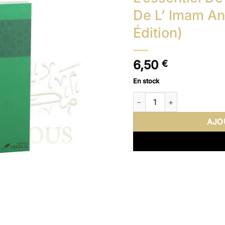
De L’ Imam A
Édition)
6,50
€
En stock
quantité de L'essentiel D
AJO