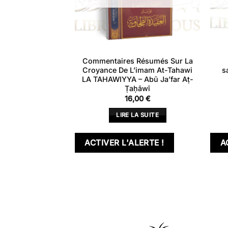
lité sociale et
Commentaires Résumés Sur La
sulman – Cheikh
Croyance De L’imam At-Tahawi
s
slan
LA TAHAWIYYA – Abū Ja’far Aṭ-
Ṭaḥāwī
00
€
16,00
€
 AU PANIER
LIRE LA SUITE
ACTIVER L'ALERTE !
A