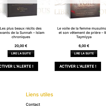
Les plus beaux récits des
Le voile de la femme musulm
avants de la Sunnah – Islam
et son vêtement de prière – I
chroniques
Taymiyya
20,00
€
6,00
€
LIRE LA SUITE
LIRE LA SUITE
CTIVER L'ALERTE !
ACTIVER L'ALERTE !
Liens utiles
Contact