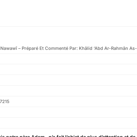
Nawawî – Préparé Et Commenté Par: Khâlid ‘Abd Ar-Rahmân As-
m
7215
 notre père Adam , n’a fait l’objet de plus d’attention et d