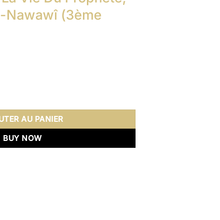
n-Nawawî (3ème
e La Vie Du Prophète, De L' Imam An-Nawawî (3ème Édition)
UTER AU PANIER
BUY NOW