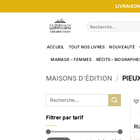
Passer
LIVRAISON
au
contenu
Recherche
pour :
ACCUEIL
TOUT NOS LIVRES
NOUVEAUTÉ
MARIAGE – FEMMES
RÉCITS – BIOGRAPHIE
MAISONS D'ÉDITION
/
PIEU
Recherche
pour :
Filtrer par tarif
RU
Prix
Prix