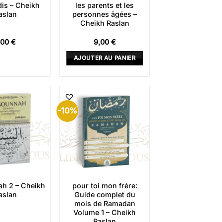
dis – Cheikh
les parents et les
aslan
personnes âgées –
Cheikh Raslan
,00
€
9,00
€
AJOUTER AU PANIER
-10%
h 2 – Cheikh
pour toi mon frère:
aslan
Guide complet du
mois de Ramadan
Volume 1 – Cheikh
Raslan