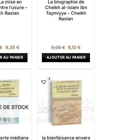
 La mise en
La biographie de
tre l’usure –
Cheikh al-islam Ibn
h Raslan
Taymiyya – Cheikh
Raslan
Le
Le
Le
Le
€
9,35
€
9,00
€
8,10
€
prix
prix
prix
prix
initial
actuel
initial
actuel
R AU PANIER
AJOUTER AU PANIER
était :
est :
était :
est :
11,00 €.
9,35 €.
9,00 €.
8,10 €.
1
E DE STOCK
porte médiane
la bienfaisance envers