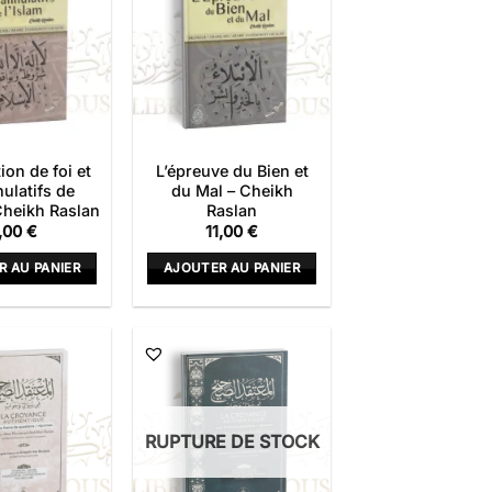
tion de foi et
L’épreuve du Bien et
nulatifs de
du Mal – Cheikh
 Cheikh Raslan
Raslan
,00
€
11,00
€
R AU PANIER
AJOUTER AU PANIER
RUPTURE DE STOCK