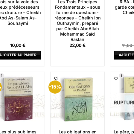
ois sur la voie des
Les Trois Principes
RIBA :
ieux prédécesseurs
Fondamentaux – sous
garde con
ec droiture – Cheikh
forme de questions-
Cheik
Abd As-Salam As-
réponses – Cheikh Ibn
Souhaymi
Outhaymin, préparé
par Cheikh AbdAllah
Mohammad Saïd
Raslan
10,00
€
22,00
€
11,00
AJOUTER AU PANIER
AJOUTE
1
1
%
-15%
RUPTUR
Les plus sublimes
Les obligations en
La père, 