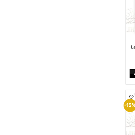
L
-15