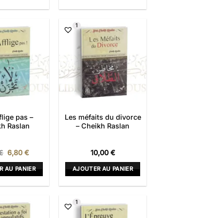
1
flige pas –
Les méfaits du divorce
h Raslan
– Cheikh Raslan
Le
Le
€
6,80
€
10,00
€
prix
prix
initial
actuel
R AU PANIER
AJOUTER AU PANIER
était :
est :
8,00 €.
6,80 €.
1