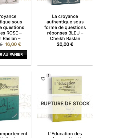
royance
La croyance
tique sous
authentique sous
e questions
forme de questions
es ROSE –
réponses BLEU –
 Raslan –
Cheikh Raslan
Le
Le
€
16,00
€
20,00
€
prix
prix
initial
actuel
R AU PANIER
était :
est :
20,00 €.
16,00 €.
1
RUPTURE DE STOCK
omportement
L’Education des