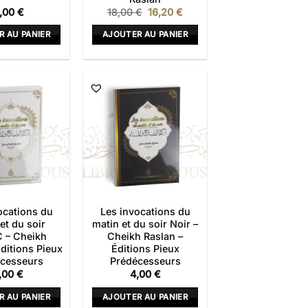
Le
Le
1,00
€
18,00
€
16,20
€
prix
prix
initial
actuel
R AU PANIER
AJOUTER AU PANIER
était :
est :
18,00 €.
16,20 €.
ocations du
Les invocations du
et du soir
matin et du soir Noir –
 – Cheikh
Cheikh Raslan –
Éditions Pieux
Éditions Pieux
cesseurs
Prédécesseurs
,00
€
4,00
€
R AU PANIER
AJOUTER AU PANIER