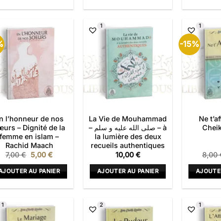
1
1
%
-15%
n l’honneur de nos
La Vie de Mouhammad
Ne t’af
urs – Dignité de la
– صلى الله عليه و سلم – à
Cheik
femme en islam –
la lumière des deux
Rachid Maach
recueils authentiques
Le
Le
7,00
€
5,00
€
10,00
€
8,00
prix
prix
initial
actuel
AJOUTER AU PANIER
AJOUTER AU PANIER
AJOUTE
était :
est :
7,00 €.
5,00 €.
1
2
1