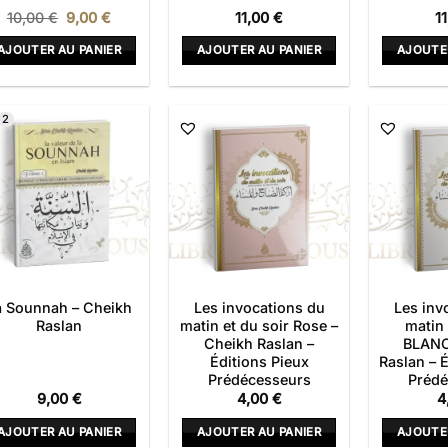
Le
Le
10,00
€
9,00
€
11,00
€
1
prix
prix
initial
actuel
AJOUTER AU PANIER
AJOUTER AU PANIER
AJOUTE
était :
est :
10,00 €.
9,00 €.
2
a Sounnah – Cheikh
Les invocations du
Les inv
Raslan
matin et du soir Rose –
matin 
Cheikh Raslan –
BLANC
Éditions Pieux
Raslan – 
Prédécesseurs
Prédé
9,00
€
4,00
€
4
AJOUTER AU PANIER
AJOUTER AU PANIER
AJOUTE