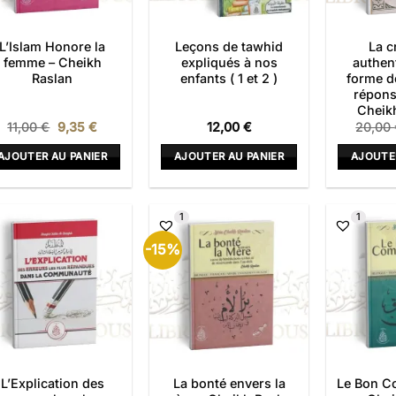
L’Islam Honore la
Leçons de tawhid
La c
femme – Cheikh
expliqués à nos
authen
Raslan
enfants ( 1 et 2 )
forme d
répons
Cheikh
Le
Le
11,00
€
9,35
€
12,00
€
20,00
prix
prix
initial
actuel
AJOUTER AU PANIER
AJOUTER AU PANIER
AJOUTE
était :
est :
11,00 €.
9,35 €.
1
1
-15%
L’Explication des
La bonté envers la
Le Bon C