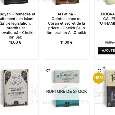
uqyah – Remèdes et
Al Fatiha –
BIOGRA
raitements en Islam
Quintessence du
CALIF
(Entre législation,
Coran et secret de la
‘UTHAMN 
interdits et
prière – Cheikh Salih
novations) – Cheikh
Ibn Ibrahim Ali Cheikh
Ibn Baz
11,00
€
11,00
€
11,00
AJOUTE
2
-15%
RUPTURE DE STOCK