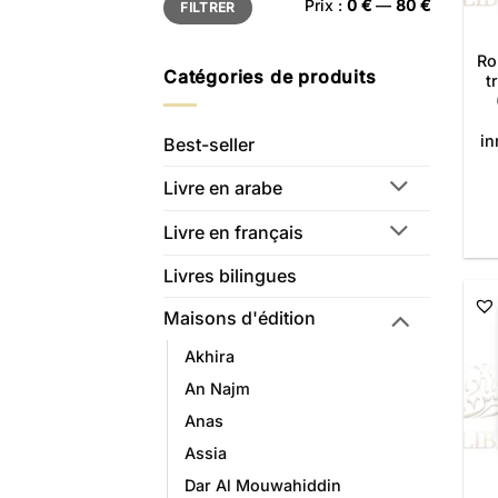
Prix :
0 €
—
80 €
FILTRER
min
max
Ro
Catégories de produits
t
in
Best-seller
Livre en arabe
Livre en français
Livres bilingues
Maisons d'édition
Akhira
An Najm
Anas
Assia
Dar Al Mouwahiddin