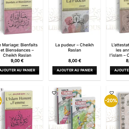
e Mariage: Bienfaits
La pudeur – Cheikh
L’attesta
et Bienséances –
Raslan
les an
Cheikh Raslan
l’islam –
9,00
€
8,00
€
8
AJOUTER AU PANIER
AJOUTER AU PANIER
AJOUTE
1
%
-20%