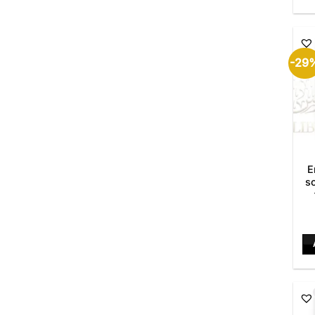
-29
E
sœ