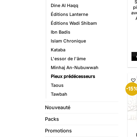
S
Dine Al Haqq
p
av
Éditions Lanterne
Éditions Wadi Shibam
Ibn Badis
Islam Chronique
Kataba
L'essor de l'âme
Minhaj An-Nubuwwah
Pieux prédécesseurs
Taous
-15
Tawbah
Nouveauté
Packs
Promotions