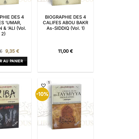
PHIE DES 4
BIOGRAPHIE DES 4
ES ‘UMAR,
CALIFES ABOU BAKR
& ‘ALI (Vol.
As-SIDDIQ (Vol. 1)
2)
Le
Le
€
9,35
€
11,00
€
prix
prix
initial
actuel
R AU PANIER
était :
est :
11,00 €.
9,35 €.
1
-10%