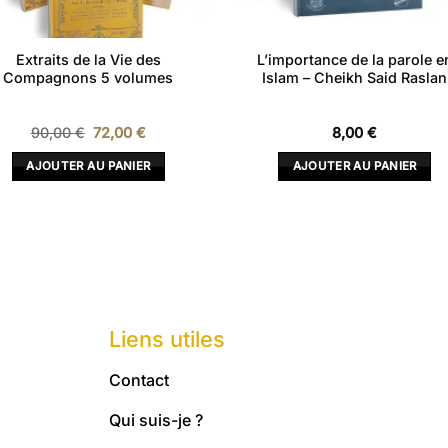
Extraits de la Vie des
L’importance de la parole e
Compagnons 5 volumes
Islam – Cheikh Said Raslan
Le
Le
90,00
€
72,00
€
8,00
€
prix
prix
initial
actuel
AJOUTER AU PANIER
AJOUTER AU PANIER
était :
est :
90,00 €.
72,00 €.
Liens utiles
Contact
Qui suis-je ?