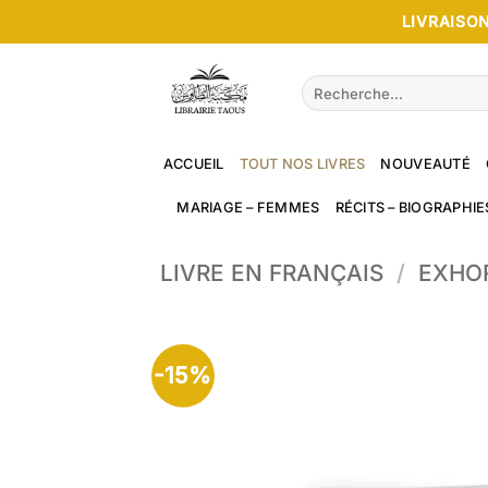
Passer
LIVRAISON
au
contenu
Recherche
pour :
ACCUEIL
TOUT NOS LIVRES
NOUVEAUTÉ
MARIAGE – FEMMES
RÉCITS – BIOGRAPHIE
LIVRE EN FRANÇAIS
/
EXHO
-15%