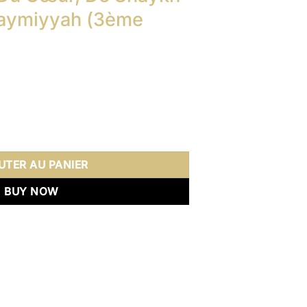
Taymiyyah (3ème
x
tuel
Du Cœur, De Shaykh Al-Islâm Ibn Taymiyyah (3ème Édition)
 :
0 €.
UTER AU PANIER
BUY NOW