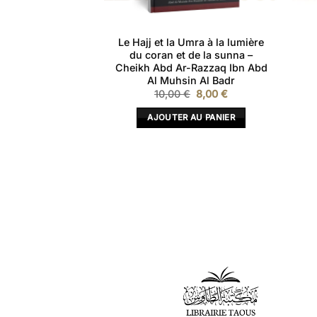
n de Riyadh As-
Le Hajj et la Umra à la lumière
ol.1 – Cheikh
du coran et de la sunna –
thaymin
Cheikh Abd Ar-Razzaq Ibn Abd
Al Muhsin Al Badr
Le
Le
Le
Le
23,40
€
10,00
€
8,00
€
prix
prix
prix
prix
initial
actuel
initial
actuel
 AU PANIER
AJOUTER AU PANIER
était :
est :
était :
est :
26,00 €.
23,40 €.
10,00 €.
8,00 €.