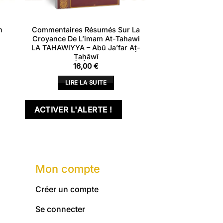
n
Commentaires Résumés Sur La
Croyance De L’imam At-Tahawi
LA TAHAWIYYA – Abū Ja’far Aṭ-
Ṭaḥāwī
16,00
€
LIRE LA SUITE
ACTIVER L'ALERTE !
Mon compte
Créer un compte
Se connecter