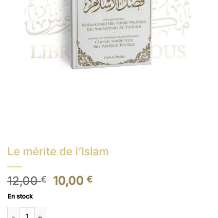
Le mérite de l’Islam
Le
Le
12,00
10,00
€
€
prix
prix
En stock
initial
actuel
quantité de Le mérite de l’Islam
était :
est :