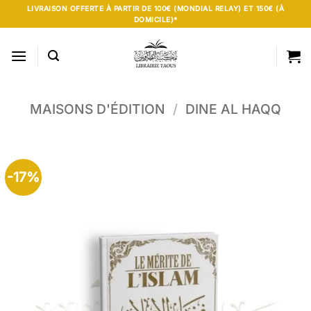
Passer
LIVRAISON OFFERTE À PARTIR DE 100€ (MONDIAL RELAY) ET 150€ (À
DOMICILE)*
au
contenu
MAISONS D'ÉDITION
/
DINE AL HAQQ
-17%