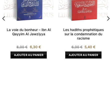
La voie du bonheur – Ibn Al
Les hadiths prophétiques
Qayyim Al Jawziyya
sur la condamnation du
racisme
Le
Le
Le
Le
8,00
€
6,30
€
6,00
€
5,40
€
prix
prix
prix
prix
initial
actuel
initial
actuel
AJOUTER AU PANIER
AJOUTER AU PANIER
était :
est :
était :
est :
8,00 €.
6,30 €.
6,00 €.
5,40 €.