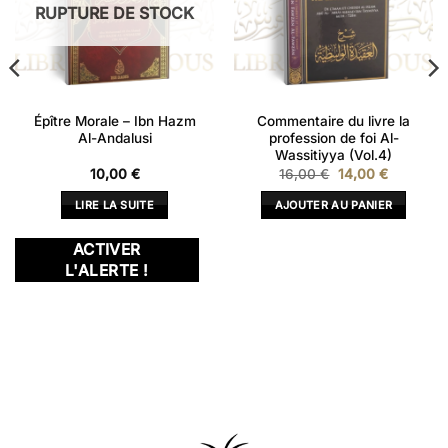
RUPTURE DE STOCK
Épître Morale – Ibn Hazm
Commentaire du livre la
Al-Andalusi
profession de foi Al-
Wassitiyya (Vol.4)
Le
Le
10,00
€
16,00
€
14,00
€
prix
prix
initial
actuel
LIRE LA SUITE
AJOUTER AU PANIER
était :
est :
16,00 €.
14,00 €.
ACTIVER
L'ALERTE !