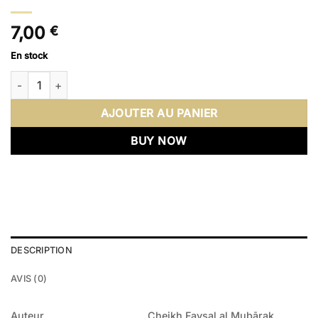
7,00
€
En stock
quantité de La Nourriture des cœurs et la dissipation des affli
AJOUTER AU PANIER
BUY NOW
DESCRIPTION
AVIS (0)
Auteur
Cheikh Faysal al Mubārak