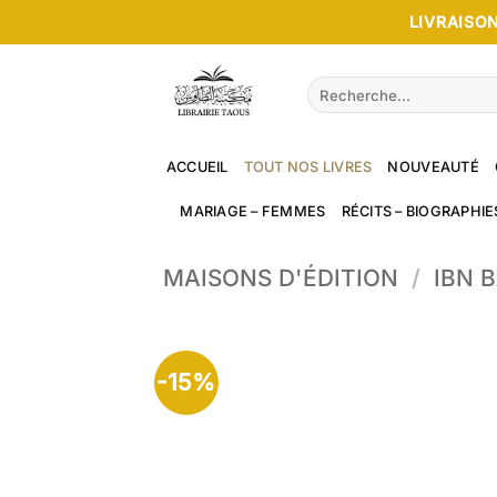
Passer
LIVRAISON
au
contenu
Recherche
pour :
ACCUEIL
TOUT NOS LIVRES
NOUVEAUTÉ
MARIAGE – FEMMES
RÉCITS – BIOGRAPHIE
MAISONS D'ÉDITION
/
IBN 
-15%