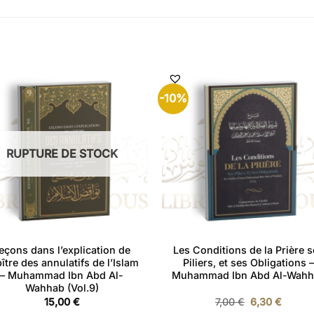
-10%
RUPTURE DE STOCK
eçons dans l’explication de
Les Conditions de la Prière 
pître des annulatifs de l’Islam
Piliers, et ses Obligations 
– Muhammad Ibn Abd Al-
Muhammad Ibn Abd Al-Wahh
Wahhab (Vol.9)
Le
Le
15,00
€
7,00
€
6,30
€
prix
prix