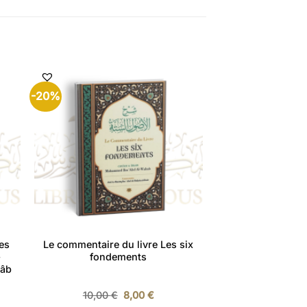
-20%
ses
Le commentaire du livre Les six
–
fondements
âb
Le
Le
10,00
€
8,00
€
prix
prix