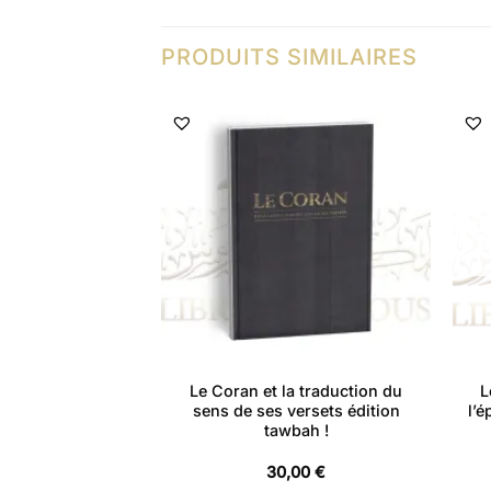
PRODUITS SIMILAIRES
 DE STOCK
 – Ibn Hazm Al-
Le Coran et la traduction du
L
alusi
sens de ses versets édition
l’é
tawbah !
,00
€
30,00
€