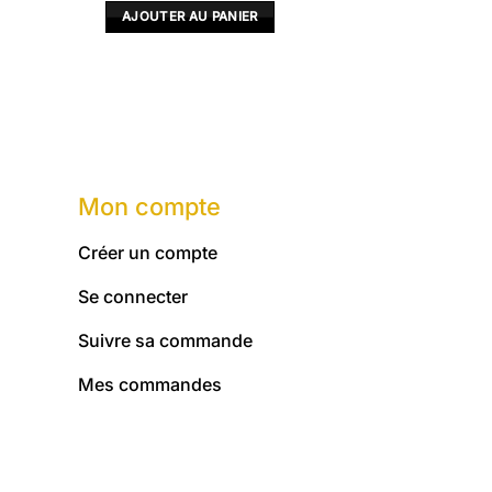
initial
actuel
AJOUTER AU PANIER
était :
est :
.
10,00 €.
8,00 €.
Mon compte
Créer un compte
Se connecter
Suivre sa commande
Mes commandes