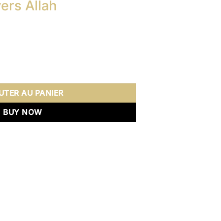
ers Allah
x
uel
ers Allah
 :
5 €.
UTER AU PANIER
BUY NOW