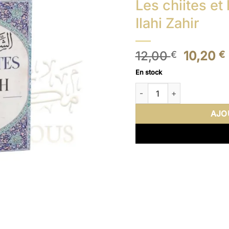
Les chiites et
Ilahi Zahir
Le
12,00
10,20
€
€
prix
En stock
initial
quantité de Les chiites et 
était :
12,00 €
AJO