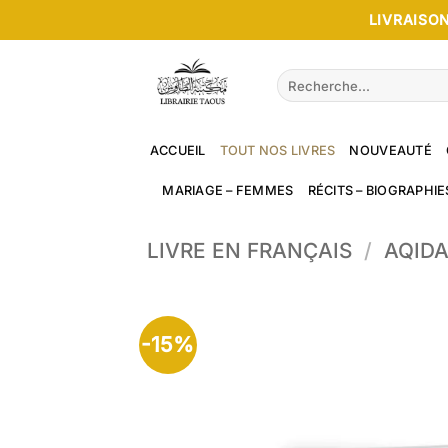
Passer
LIVRAISON
au
contenu
Recherche
pour :
ACCUEIL
TOUT NOS LIVRES
NOUVEAUTÉ
MARIAGE – FEMMES
RÉCITS – BIOGRAPHIE
LIVRE EN FRANÇAIS
/
AQIDA
-15%