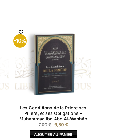
-10%
-
Les Conditions de la Prière ses
Piliers, et ses Obligations –
Muhammad Ibn Abd Al-Wahhâb
Le
Le
7,00
€
6,30
€
prix
prix
initial
actuel
AJOUTER AU PANIER
était :
est :