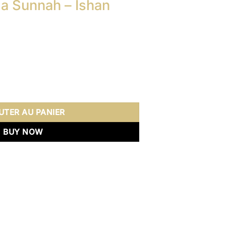
 la Sunnah – Ishan
Le
prix
actuel
la Sunnah - Ishan Ilahi Zahir
est :
.
10,20 €.
UTER AU PANIER
BUY NOW