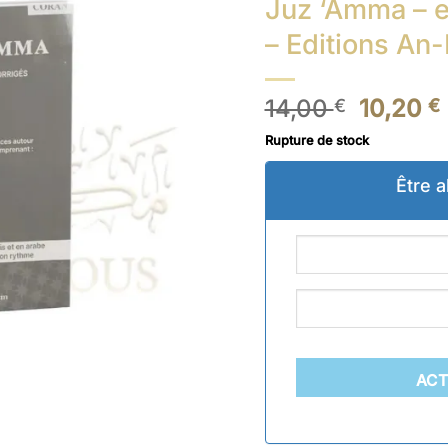
Juz ‘Amma – e
– Editions An
Le
14,00
10,20
€
€
prix
Rupture de stock
initial
était :
Être a
14,00 €
ACT