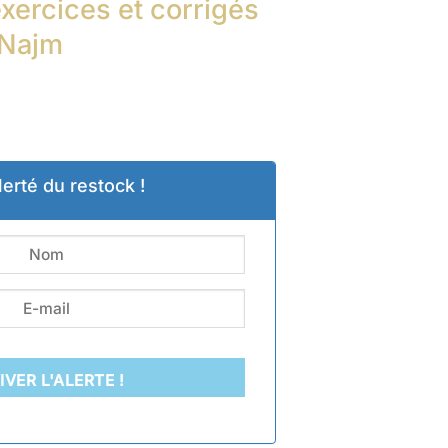
xercices et corrigés
-Najm
Le
prix
actuel
est :
lerté du restock !
.
10,20 €.
IVER L'ALERTE !