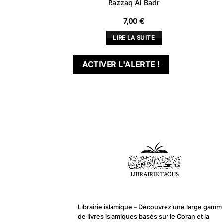
niques
Razzaq Al Badr
,00
€
7,00
€
LA SUITE
LIRE LA SUITE
LERTE !
ACTIVER L'ALERTE !
Librairie islamique – Découvrez une large gam
de livres islamiques basés sur le Coran et la