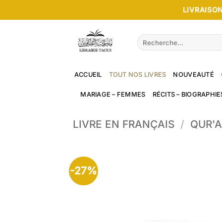
Passer
LIVRAISON
au
contenu
Recherche
pour :
ACCUEIL
TOUT NOS LIVRES
NOUVEAUTÉ
MARIAGE – FEMMES
RÉCITS – BIOGRAPHIE
LIVRE EN FRANÇAIS
/
QUR'A
-27%