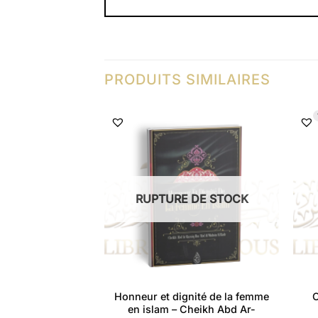
PRODUITS SIMILAIRES
 DE STOCK
RUPTURE DE STOCK
aux récits des
Honneur et dignité de la femme
 Sunnah – Islam
en islam – Cheikh Abd Ar-