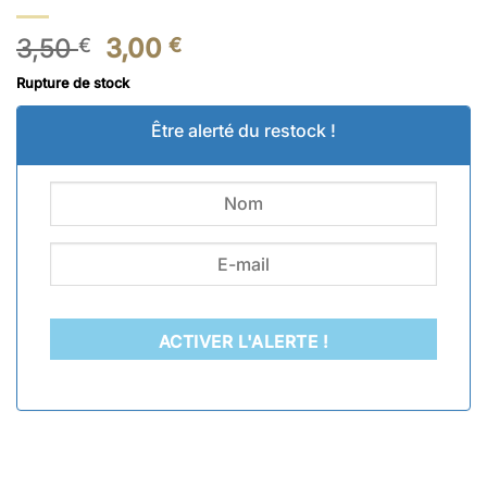
Le
Le
3,50
3,00
€
€
prix
prix
Rupture de stock
initial
actuel
était :
est :
Être alerté du restock !
3,50 €.
3,00 €.
ACTIVER L'ALERTE !