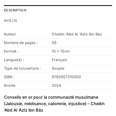
DESCRIPTION
AVIS (0)
Auteur
Cheikh ‘Abd Al ‘Azîz Ibn Bâz
Nombre de pages :
58
Format :
10 x 15cm
Langue(s) :
Français
Type de couverture :
Souple
ISBN :
9782957210350
Année
2024
Conseils en or pour la communauté musulmane
(Jalousie, médisance, calomnie, injustice) – Cheikh
‘Abd Al ‘Azîz Ibn Bâz