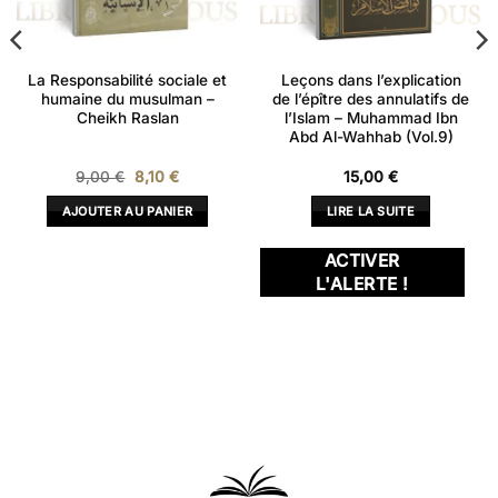
La Responsabilité sociale et
Leçons dans l’explication
humaine du musulman –
de l’épître des annulatifs de
Cheikh Raslan
l’Islam – Muhammad Ibn
Abd Al-Wahhab (Vol.9)
Le
Le
9,00
€
8,10
€
15,00
€
prix
prix
initial
actuel
AJOUTER AU PANIER
LIRE LA SUITE
était :
est :
9,00 €.
8,10 €.
ACTIVER
L'ALERTE !